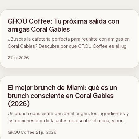
GROU Coffee: Tu próxima salida con
amigas Coral Gables
¿Buscas la cafetería perfecta para reunirte con amigas en
Coral Gables? Descubre por qué GROU Coffee es el lugar
ideal para disfrutar de un buen café, desayunos
27 jul 2026
saludables, divertidos eventos artísticos y un ambiente
inmejorable.
El mejor brunch de Miami: qué es un
brunch consciente en Coral Gables
(2026)
Un brunch consciente decide el origen, los ingredientes y
las opciones por dieta antes de escribir el menú, y por
eso cuesta encontrarlo en Miami. Aquí está el estándar, la
GROU Coffee
·
21 jul 2026
prueba de noventa segundos y GROU Coffee + Cowork