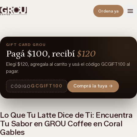
Abrir
Ordena ya
GIFT CARD GROU
Pagá
$100,
recibí
$120
Elegí $120, agregala al carrito y usá el código GCGIFT100 al
pagar.
GCGIFT100
Comprá la tuya
→
CÓDIGO
Lo Que Tu Latte Dice de Ti: Encuentra
Tu Sabor en GROU Coffee en Coral
Gables