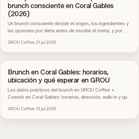
brunch consciente en Coral Gables
(2026)
Un brunch consciente decide el origen, los ingredientes y
las opciones por dieta antes de escribir el menú, y por
eso cuesta encontrarlo en Miami. Aquí está el estándar, la
GROU Coffee
·
21 jul 2026
prueba de noventa segundos y GROU Coffee + Cowork
en Coral Gables como ejemplo, con horarios, dirección y
qué pedir.
Brunch en Coral Gables: horarios,
ubicación y qué esperar en GROU
Los datos prácticos del brunch en GROU Coffee +
Cowork en Coral Gables: horarios, dirección, walk-in y qué
hay en el menú. Para la comparación y qué pedir, mirá la
GROU Coffee
·
13 jul 2026
guía del mejor brunch de Miami.