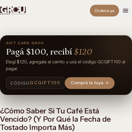
Abrir
Ordena ya
GIFT CARD GROU
Pagá
$100,
recibí
$120
Elegí $120, agregala al carrito y usá el código GCGIFT100 al
pagar.
GCGIFT100
Comprá la tuya
→
CÓDIGO
¿Cómo Saber Si Tu Café Está
Vencido? (Y Por Qué la Fecha de
Tostado Importa Más)