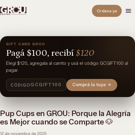
Abrir
Ordena ya
GIFT CARD GROU
Pagá
$100,
recibí
$120
Elegí $120, agregala al carrito y usá el código GCGIFT100 al
pagar.
GCGIFT100
Comprá la tuya
→
CÓDIGO
Pup Cups en GROU: Porque la Alegría
es Mejor cuando se Comparte 🐶
12 de noviembre de 2025