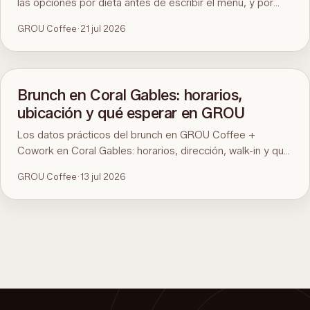
las opciones por dieta antes de escribir el menú, y por
eso cuesta encontrarlo en Miami. Aquí está el estándar, la
GROU Coffee
·
21 jul 2026
prueba de noventa segundos y GROU Coffee + Cowork
en Coral Gables como ejemplo, con horarios, dirección y
qué pedir.
Brunch en Coral Gables: horarios,
ubicación y qué esperar en GROU
Los datos prácticos del brunch en GROU Coffee +
Cowork en Coral Gables: horarios, dirección, walk-in y qué
hay en el menú. Para la comparación y qué pedir, mirá la
GROU Coffee
·
13 jul 2026
guía del mejor brunch de Miami.