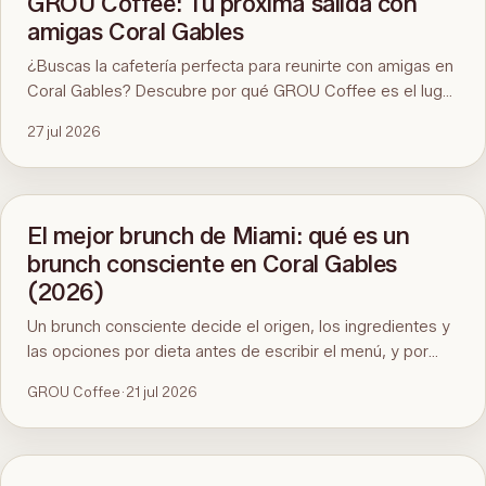
GROU Coffee: Tu próxima salida con
amigas Coral Gables
¿Buscas la cafetería perfecta para reunirte con amigas en
Coral Gables? Descubre por qué GROU Coffee es el lugar
ideal para disfrutar de un buen café, desayunos
27 jul 2026
saludables, divertidos eventos artísticos y un ambiente
inmejorable.
El mejor brunch de Miami: qué es un
brunch consciente en Coral Gables
(2026)
Un brunch consciente decide el origen, los ingredientes y
las opciones por dieta antes de escribir el menú, y por
eso cuesta encontrarlo en Miami. Aquí está el estándar, la
GROU Coffee
·
21 jul 2026
prueba de noventa segundos y GROU Coffee + Cowork
en Coral Gables como ejemplo, con horarios, dirección y
qué pedir.