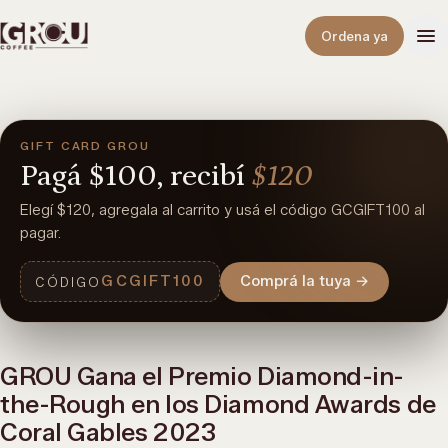
Abrir
Ordena ya
GIFT CARD GROU
Pagá
$100,
recibí
$120
Elegí $120, agregala al carrito y usá el código GCGIFT100 al
pagar.
GCGIFT100
Comprá la tuya
→
CÓDIGO
GROU Gana el Premio Diamond-in-
the-Rough en los Diamond Awards de
Coral Gables 2023