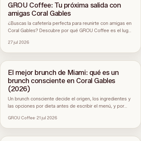
GROU Coffee: Tu próxima salida con
amigas Coral Gables
¿Buscas la cafetería perfecta para reunirte con amigas en
Coral Gables? Descubre por qué GROU Coffee es el lugar
ideal para disfrutar de un buen café, desayunos
27 jul 2026
saludables, divertidos eventos artísticos y un ambiente
inmejorable.
El mejor brunch de Miami: qué es un
brunch consciente en Coral Gables
(2026)
Un brunch consciente decide el origen, los ingredientes y
las opciones por dieta antes de escribir el menú, y por
eso cuesta encontrarlo en Miami. Aquí está el estándar, la
GROU Coffee
·
21 jul 2026
prueba de noventa segundos y GROU Coffee + Cowork
en Coral Gables como ejemplo, con horarios, dirección y
qué pedir.