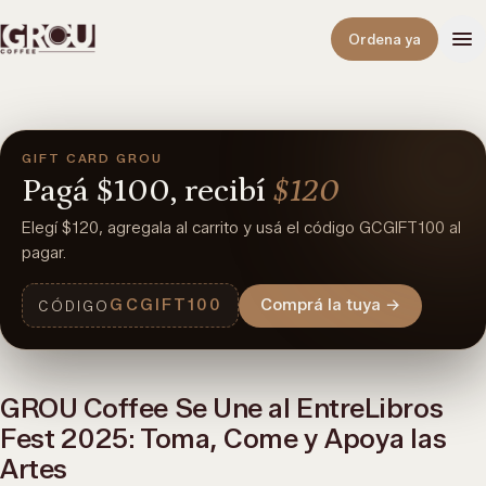
Abrir
Ordena ya
GIFT CARD GROU
Pagá
$100,
recibí
$120
Elegí $120, agregala al carrito y usá el código GCGIFT100 al
pagar.
GCGIFT100
Comprá la tuya
→
CÓDIGO
GROU Coffee Se Une al EntreLibros
Fest 2025: Toma, Come y Apoya las
Artes