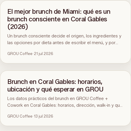
El mejor brunch de Miami: qué es un
brunch consciente en Coral Gables
(2026)
Un brunch consciente decide el origen, los ingredientes y
las opciones por dieta antes de escribir el menú, y por
eso cuesta encontrarlo en Miami. Aquí está el estándar, la
GROU Coffee
·
21 jul 2026
prueba de noventa segundos y GROU Coffee + Cowork
en Coral Gables como ejemplo, con horarios, dirección y
qué pedir.
Brunch en Coral Gables: horarios,
ubicación y qué esperar en GROU
Los datos prácticos del brunch en GROU Coffee +
Cowork en Coral Gables: horarios, dirección, walk-in y qué
hay en el menú. Para la comparación y qué pedir, mirá la
GROU Coffee
·
13 jul 2026
guía del mejor brunch de Miami.