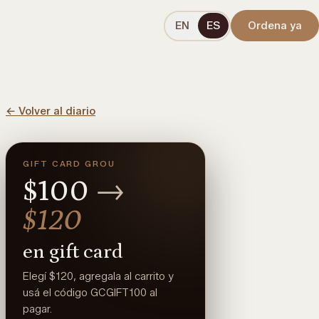
EN
ES
Ordena ya
←
Volver al diario
GIFT CARD GROU
$100
→
$120
en gift card
Elegí $120, agregala al carrito y
usá el código GCGIFT100 al
pagar.