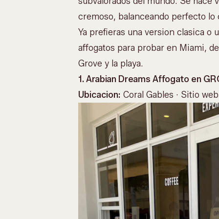
subvalorados del mundo. Se hace v
cremoso, balanceando perfecto lo ca
Ya prefieras una version clasica o 
affogatos para probar en Miami, d
Grove y la playa.
1. Arabian Dreams Affogato en G
Ubicacion:
Coral Gables ·
Sitio web