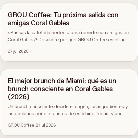
GROU Coffee: Tu próxima salida con
amigas Coral Gables
¿Buscas la cafetería perfecta para reunirte con amigas en
Coral Gables? Descubre por qué GROU Coffee es el lugar
ideal para disfrutar de un buen café, desayunos
27 jul 2026
saludables, divertidos eventos artísticos y un ambiente
inmejorable.
El mejor brunch de Miami: qué es un
brunch consciente en Coral Gables
(2026)
Un brunch consciente decide el origen, los ingredientes y
las opciones por dieta antes de escribir el menú, y por
eso cuesta encontrarlo en Miami. Aquí está el estándar, la
GROU Coffee
·
21 jul 2026
prueba de noventa segundos y GROU Coffee + Cowork
en Coral Gables como ejemplo, con horarios, dirección y