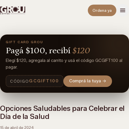
Abrir
Ordena ya
GIFT CARD GROU
Pagá
$100,
recibí
$120
Elegí $120, agregala al carrito y usá el código GCGIFT100 al
pagar.
GCGIFT100
Comprá la tuya
→
CÓDIGO
Opciones Saludables para Celebrar el
Día de la Salud
15 de abril de 2024